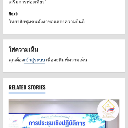
เสริมการท่องเที่ยว”
t
Next:
n
วิทยาลัยชุมชนพังงาขอแสดงความยินดี
a
v
ใส่ความเห็น
i
คุณต้อง
เข้าสู่ระบบ
เพื่อจะพิมพ์ความเห็น
g
a
RELATED STORIES
t
i
o