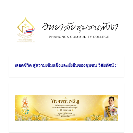
Skip
to
content
ิต สู่ความเข้มแข็งและยั่งยืนของชุมชน วิสัยทัศน์ : วิทยาลัยชุมชนพังงา 