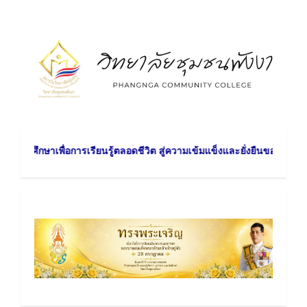
Skip
to
content
การศึกษาเพื่อการเรียนรู้ตลอดชีวิต สู่ความเข้มแข็งและยั่งยืนของชุมชน ว