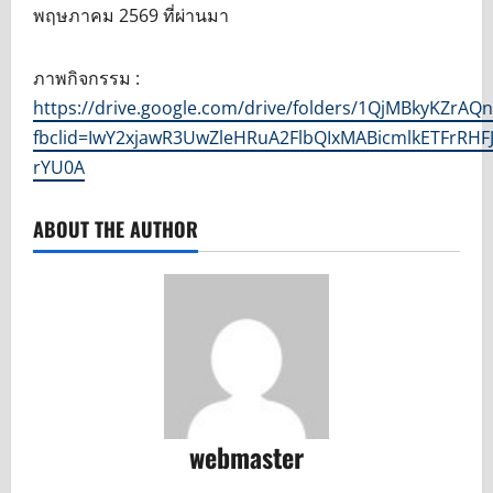
พฤษภาคม 2569 ที่ผ่านมา
ภาพกิจกรรม :
https://drive.google.com/drive/folders/1QjMBkyKZrA
fbclid=IwY2xjawR3UwZleHRuA2FlbQIxMABicmlkETFr
rYU0A
ABOUT THE AUTHOR
webmaster