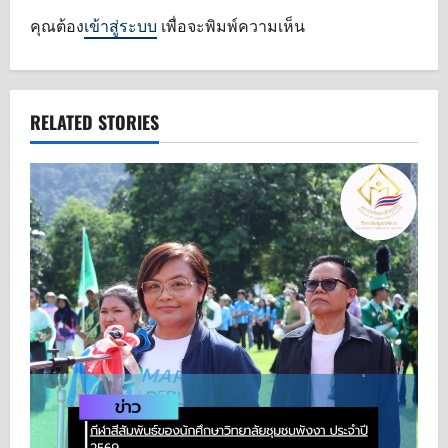
g
คุณต้อง
เข้าสู่ระบบ
เพื่อจะพิมพ์ความเห็น
a
t
RELATED STORIES
i
o
n