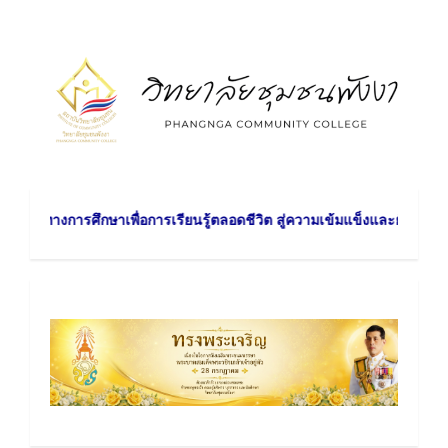
Skip
to
content
กษาเพื่อการเรียนรู้ตลอดชีวิต สู่ความเข้มแข็งและยั่งยืนของชุมชน วิสัยท