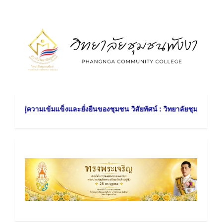
Skip
to
content
ามเข้มแข็งและยั่งยืนของชุมชน วิสัยทัศน์ : วิทยาลัยชุมชนพังงา สร้างสรร