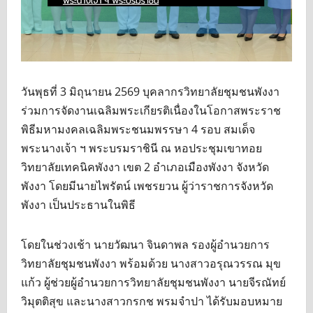
วันพุธที่ 3 มิถุนายน 2569 บุคลากรวิทยาลัยชุมชนพังงา
ร่วมการจัดงานเฉลิมพระเกียรติเนื่องในโอกาสพระราช
พิธีมหามงคลเฉลิมพระชนมพรรษา 4 รอบ สมเด็จ
พระนางเจ้า ฯ พระบรมราชินี ณ หอประชุมเขาทอย
วิทยาลัยเทคนิคพังงา เขต 2 อำเภอเมืองพังงา จังหวัด
พังงา โดยมีนายไพรัตน์ เพชรยวน ผู้ว่าราชการจังหวัด
พังงา เป็นประธานในพิธี
โดยในช่วงเช้า นายวัฒนา จินดาพล รองผู้อำนวยการ
วิทยาลัยชุมชนพังงา พร้อมด้วย นางสาวอรุณวรรณ มุข
แก้ว ผู้ช่วยผู้อำนวยการวิทยาลัยชุมชนพังงา นายจีรณัทย์
วิมุตติสุข และนางสาวกรกช พรมจำปา ได้รับมอบหมาย