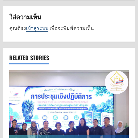
i
ใส่ความเห็น
g
คุณต้อง
เข้าสู่ระบบ
เพื่อจะพิมพ์ความเห็น
a
t
RELATED STORIES
i
o
n