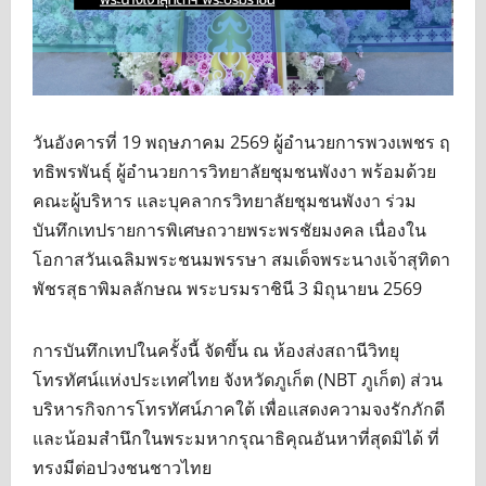
วันอังคารที่ 19 พฤษภาคม 2569 ผู้อำนวยการพวงเพชร ฤ
ทธิพรพันธุ์ ผู้อำนวยการวิทยาลัยชุมชนพังงา พร้อมด้วย
คณะผู้บริหาร และบุคลากรวิทยาลัยชุมชนพังงา ร่วม
บันทึกเทปรายการพิเศษถวายพระพรชัยมงคล เนื่องใน
โอกาสวันเฉลิมพระชนมพรรษา สมเด็จพระนางเจ้าสุทิดา
พัชรสุธาพิมลลักษณ พระบรมราชินี 3 มิถุนายน 2569
การบันทึกเทปในครั้งนี้ จัดขึ้น ณ ห้องส่งสถานีวิทยุ
โทรทัศน์แห่งประเทศไทย จังหวัดภูเก็ต (NBT ภูเก็ต) ส่วน
บริหารกิจการโทรทัศน์ภาคใต้ เพื่อแสดงความจงรักภักดี
และน้อมสำนึกในพระมหากรุณาธิคุณอันหาที่สุดมิได้ ที่
ทรงมีต่อปวงชนชาวไทย