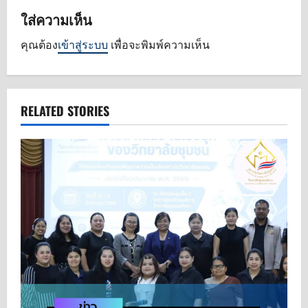
a
ใส่ความเห็น
v
คุณต้อง
เข้าสู่ระบบ
เพื่อจะพิมพ์ความเห็น
i
g
RELATED STORIES
a
t
i
o
n