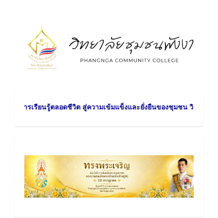
Skip
to
content
รียนรู้ตลอดชีวิต สู่ความเข้มแข็งและยั่งยืนของชุมชน วิสัยทัศน์ : วิทยา