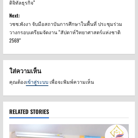
s
ดิจิทัลธุรกิจ”
t
Next:
n
วชช.พังงา จับมือสถาบันการศึกษาในพื้นที่ ประชุมร่วม
วางกรอบเตรียมจัดงาน “สัปดาห์วิทยาศาสตร์แห่งชาติ
a
2569”
v
i
ใส่ความเห็น
g
คุณต้อง
เข้าสู่ระบบ
เพื่อจะพิมพ์ความเห็น
a
t
RELATED STORIES
i
o