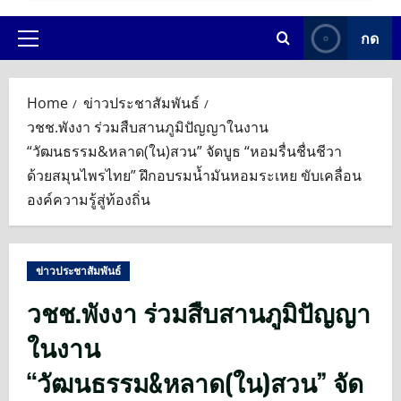
กด
Primary
Menu
Home
ข่าวประชาสัมพันธ์
วชช.พังงา ร่วมสืบสานภูมิปัญญาในงาน
“วัฒนธรรม&หลาด(ใน)สวน” จัดบูธ “หอมรื่นชื่นชีวา
ด้วยสมุนไพรไทย” ฝึกอบรมน้ำมันหอมระเหย ขับเคลื่อน
องค์ความรู้สู่ท้องถิ่น
ข่าวประชาสัมพันธ์
วชช.พังงา ร่วมสืบสานภูมิปัญญา
ในงาน
“วัฒนธรรม&หลาด(ใน)สวน” จัด