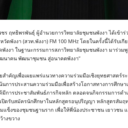
ชร ฤทธิพรพันธุ์ ผู้อํานวยการวิทยาลัยชุมชนพังงา ได้เข้าร่ว
หวัดพังงา (สวท.พังงา) FM 100 MHz โดยในครั้งนี้ได้รับเ
ัดพังงา ในฐานะกรรมการสภาวิทยาลัยชุมชนพังงา มาร่วม
มพัฒนาคน พัฒนาชุมชน สู่อนาคตพังงา”
มายสำคัญเพื่อเผยแพร่แนวทางความร่วมมือเชิงยุทธศาสตร์ร
่มุ่งเน้นการประสานความร่วมมือเพื่อสร้างโอกาสทางการศึ
ได้มีการประชาสัมพันธ์ภารกิจหลัก ตลอดจนกิจกรรมการดำเน
การเปิดรับสมัครนักศึกษาในหลักสูตรอนุปริญญา หลักสูตรสัมฤ
มแข็งของชุมชนฐานราก เพื่อให้พี่น้องประชาชน เยาวชน และ
กว้างขวาง