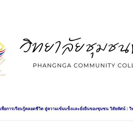
ามเข้มแข็งและยั่งยืนของชุมชน วิสัยทัศน์ : วิทยาลัยชุมชนพังงา สร้างสรร