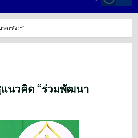
อนาคตพังงา”
 ชูแนวคิด “ร่วมพัฒนา